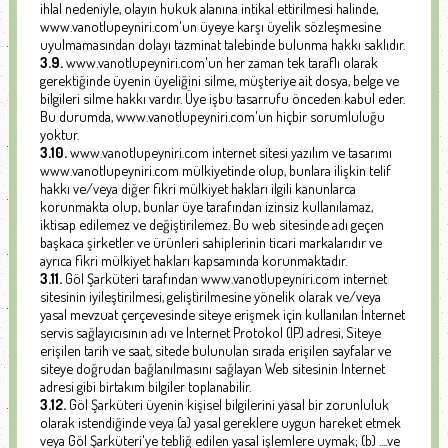
ihlal nedeniyle, olayın hukuk alanına intikal ettirilmesi halinde,
www.vanotlupeyniri.com'un üyeye karşı üyelik sözleşmesine
uyulmamasından dolayı tazminat talebinde bulunma hakkı saklıdır.
3.9.
www.vanotlupeyniri.com'un her zaman tek taraflı olarak
gerektiğinde üyenin üyeliğini silme, müşteriye ait dosya, belge ve
bilgileri silme hakkı vardır. Üye işbu tasarrufu önceden kabul eder.
Bu durumda, www.vanotlupeyniri.com'un hiçbir sorumluluğu
yoktur.
3.10.
www.vanotlupeyniri.com internet sitesi yazılım ve tasarımı
www.vanotlupeyniri.com mülkiyetinde olup, bunlara ilişkin telif
hakkı ve/veya diğer fikri mülkiyet hakları ilgili kanunlarca
korunmakta olup, bunlar üye tarafından izinsiz kullanılamaz,
iktisap edilemez ve değiştirilemez. Bu web sitesinde adı geçen
başkaca şirketler ve ürünleri sahiplerinin ticari markalarıdır ve
ayrıca fikri mülkiyet hakları kapsamında korunmaktadır.
3.11.
Göl Şarküteri tarafından www.vanotlupeyniri.com internet
sitesinin iyileştirilmesi, geliştirilmesine yönelik olarak ve/veya
yasal mevzuat çerçevesinde siteye erişmek için kullanılan İnternet
servis sağlayıcısının adı ve Internet Protokol (IP) adresi, Siteye
erişilen tarih ve saat, sitede bulunulan sırada erişilen sayfalar ve
siteye doğrudan bağlanılmasını sağlayan Web sitesinin Internet
adresi gibi birtakım bilgiler toplanabilir.
3.12.
Göl Şarküteri üyenin kişisel bilgilerini yasal bir zorunluluk
olarak istendiğinde veya (a) yasal gereklere uygun hareket etmek
veya Göl Şarküteri'ye tebliğ edilen yasal işlemlere uymak; (b) ....ve