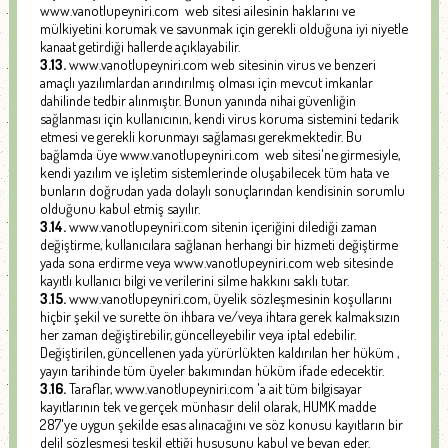
www.vanotlupeyniri.com web sitesi ailesinin haklarını ve
mülkiyetini korumak ve savunmak için gerekli olduğuna iyi niyetle
kanaat getirdiği hallerde açıklayabilir.
3.13.
www.vanotlupeyniri.com web sitesinin virus ve benzeri
amaçlı yazılımlardan arındırılmış olması için mevcut imkanlar
dahilinde tedbir alınmıştır. Bunun yanında nihai güvenliğin
sağlanması için kullanıcının, kendi virus koruma sistemini tedarik
etmesi ve gerekli korunmayı sağlaması gerekmektedir. Bu
bağlamda üye www.vanotlupeyniri.com web sitesi'ne girmesiyle,
kendi yazılım ve işletim sistemlerinde oluşabilecek tüm hata ve
bunların doğrudan yada dolaylı sonuçlarından kendisinin sorumlu
olduğunu kabul etmiş sayılır.
3.14.
www.vanotlupeyniri.com sitenin içeriğini dilediği zaman
değiştirme, kullanıcılara sağlanan herhangi bir hizmeti değiştirme
yada sona erdirme veya www.vanotlupeyniri.com web sitesinde
kayıtlı kullanıcı bilgi ve verilerini silme hakkını saklı tutar.
3.15.
www.vanotlupeyniri.com, üyelik sözleşmesinin koşullarını
hiçbir şekil ve surette ön ihbara ve/veya ihtara gerek kalmaksızın
her zaman değiştirebilir, güncelleyebilir veya iptal edebilir.
Değiştirilen, güncellenen yada yürürlükten kaldırılan her hüküm ,
yayın tarihinde tüm üyeler bakımından hüküm ifade edecektir.
3.16.
Taraflar, www.vanotlupeyniri.com 'a ait tüm bilgisayar
kayıtlarının tek ve gerçek münhasır delil olarak, HUMK madde
287'ye uygun şekilde esas alınacağını ve söz konusu kayıtların bir
delil sözleşmesi teşkil ettiği hususunu kabul ve beyan eder.