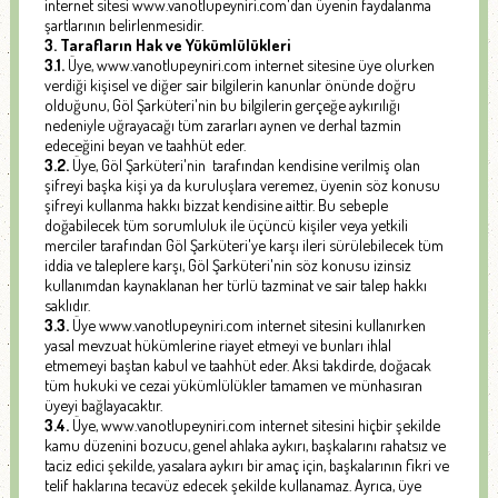
internet sitesi www.vanotlupeyniri.com'dan üyenin faydalanma
şartlarının belirlenmesidir.
3. Tarafların Hak ve Yükümlülükleri
3.1.
Üye, www.vanotlupeyniri.com internet sitesine üye olurken
verdiği kişisel ve diğer sair bilgilerin kanunlar önünde doğru
olduğunu, Göl Şarküteri'nin bu bilgilerin gerçeğe aykırılığı
nedeniyle uğrayacağı tüm zararları aynen ve derhal tazmin
edeceğini beyan ve taahhüt eder.
3.2.
Üye, Göl Şarküteri'nin tarafından kendisine verilmiş olan
şifreyi başka kişi ya da kuruluşlara veremez, üyenin söz konusu
şifreyi kullanma hakkı bizzat kendisine aittir. Bu sebeple
doğabilecek tüm sorumluluk ile üçüncü kişiler veya yetkili
merciler tarafından Göl Şarküteri'ye karşı ileri sürülebilecek tüm
iddia ve taleplere karşı, Göl Şarküteri'nin söz konusu izinsiz
kullanımdan kaynaklanan her türlü tazminat ve sair talep hakkı
saklıdır.
3.3.
Üye www.vanotlupeyniri.com internet sitesini kullanırken
yasal mevzuat hükümlerine riayet etmeyi ve bunları ihlal
etmemeyi baştan kabul ve taahhüt eder. Aksi takdirde, doğacak
tüm hukuki ve cezai yükümlülükler tamamen ve münhasıran
üyeyi bağlayacaktır.
3.4.
Üye, www.vanotlupeyniri.com internet sitesini hiçbir şekilde
kamu düzenini bozucu, genel ahlaka aykırı, başkalarını rahatsız ve
taciz edici şekilde, yasalara aykırı bir amaç için, başkalarının fikri ve
telif haklarına tecavüz edecek şekilde kullanamaz. Ayrıca, üye