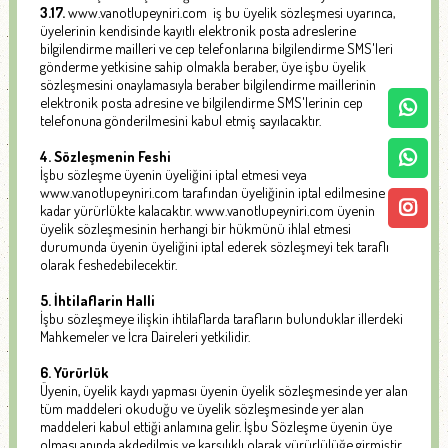
3.17.
www.vanotlupeyniri.com iş bu üyelik sözleşmesi uyarınca,
üyelerinin kendisinde kayıtlı elektronik posta adreslerine
bilgilendirme mailleri ve cep telefonlarına bilgilendirme SMS'leri
gönderme yetkisine sahip olmakla beraber, üye işbu üyelik
sözleşmesini onaylamasıyla beraber bilgilendirme maillerinin
elektronik posta adresine ve bilgilendirme SMS'lerinin cep
telefonuna gönderilmesini kabul etmiş sayılacaktır.
4. Sözleşmenin Feshi
İşbu sözleşme üyenin üyeliğini iptal etmesi veya
www.vanotlupeyniri.com tarafından üyeliğinin iptal edilmesine
kadar yürürlükte kalacaktır. www.vanotlupeyniri.com üyenin
üyelik sözleşmesinin herhangi bir hükmünü ihlal etmesi
durumunda üyenin üyeliğini iptal ederek sözleşmeyi tek taraflı
olarak feshedebilecektir.
5. İhtilaflarin Halli
İşbu sözleşmeye ilişkin ihtilaflarda tarafların bulunduklar illerdeki
Mahkemeler ve İcra Daireleri yetkilidir.
6. Yürürlük
Üyenin, üyelik kaydı yapması üyenin üyelik sözleşmesinde yer alan
tüm maddeleri okuduğu ve üyelik sözleşmesinde yer alan
maddeleri kabul ettiği anlamına gelir. İşbu Sözleşme üyenin üye
olması anında akdedilmiş ve karşılıklı olarak yürürlülüğe girmiştir.