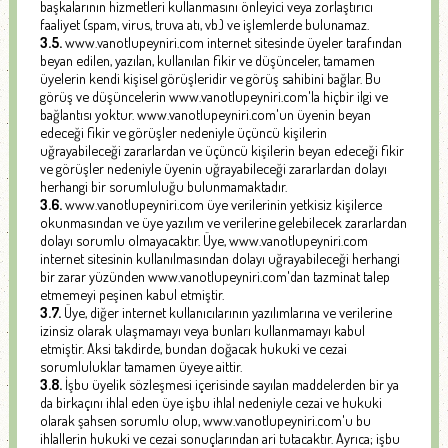
başkalarının hizmetleri kullanmasını önleyici veya zorlaştırıcı
faaliyet (spam, virus, truva atı, vb.) ve işlemlerde bulunamaz.
3.5.
www.vanotlupeyniri.com internet sitesinde üyeler tarafından
beyan edilen, yazılan, kullanılan fikir ve düşünceler, tamamen
üyelerin kendi kişisel görüşleridir ve görüş sahibini bağlar. Bu
görüş ve düşüncelerin www.vanotlupeyniri.com'la hiçbir ilgi ve
bağlantısı yoktur. www.vanotlupeyniri.com'un üyenin beyan
edeceği fikir ve görüşler nedeniyle üçüncü kişilerin
uğrayabileceği zararlardan ve üçüncü kişilerin beyan edeceği fikir
ve görüşler nedeniyle üyenin uğrayabileceği zararlardan dolayı
herhangi bir sorumluluğu bulunmamaktadır.
3.6.
www.vanotlupeyniri.com üye verilerinin yetkisiz kişilerce
okunmasından ve üye yazılım ve verilerine gelebilecek zararlardan
dolayı sorumlu olmayacaktır. Üye, www.vanotlupeyniri.com
internet sitesinin kullanılmasından dolayı uğrayabileceği herhangi
bir zarar yüzünden www.vanotlupeyniri.com'dan tazminat talep
etmemeyi peşinen kabul etmiştir.
3.7.
Üye, diğer internet kullanıcılarının yazılımlarına ve verilerine
izinsiz olarak ulaşmamayı veya bunları kullanmamayı kabul
etmiştir. Aksi takdirde, bundan doğacak hukuki ve cezai
sorumluluklar tamamen üyeye aittir.
3.8.
İşbu üyelik sözleşmesi içerisinde sayılan maddelerden bir ya
da birkaçını ihlal eden üye işbu ihlal nedeniyle cezai ve hukuki
olarak şahsen sorumlu olup, www.vanotlupeyniri.com'u bu
ihlallerin hukuki ve cezai sonuçlarından ari tutacaktır. Ayrıca; işbu