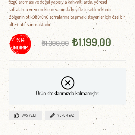
özgü aroması ve doğal yapısıyla kahvaltılarda, yöresel
sofralarda ve yemeklerin yanında keyifle tüketilmektedir.
Bölgenin ot kültürünü sofralarına taşımak isteyenler için özel bir
alternatif sunmaktadır.
₺1.199,00
%
14
₺1.399,00
İNDIRIM
Ürün stoklarımızda kalmamıştır.
TAVSIYE ET
YORUM YAZ