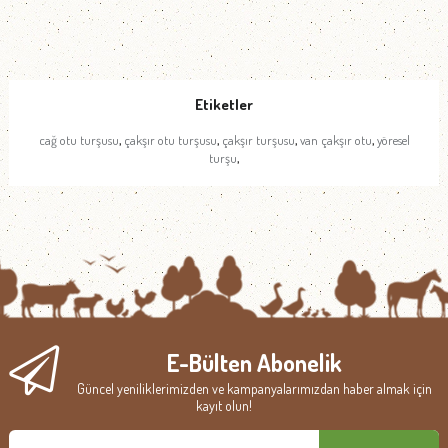
Etiketler
,
,
,
,
cağ otu turşusu
çakşır otu turşusu
çakşır turşusu
van çakşır otu
yöresel
,
turşu
E-Bülten Abonelik
Güncel yeniliklerimizden ve kampanyalarımızdan haber almak için
kayıt olun!