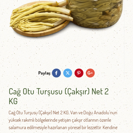
Paylaş:
Cağ Otu Turşusu (Çakşır) Net 2
KG
Cağ Otu Turşusu (Çakşır) Net 2 KG, Van ve Doğu Anadolu'nun
yüksek rakımlı bölgelerinde yetişen çakşır otlarının özenle
salamura edilmesiyle hazırlanan yöresel bir lezzettir. Kendine