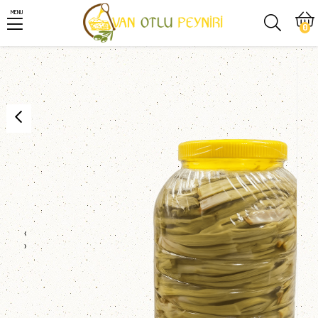
MENU
0
‹
›