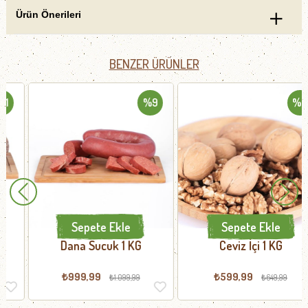
Ürün Önerileri
BENZER ÜRÜNLER
%9
%8
Sepete Ekle
Sepete Ekle
Dana Sucuk 1 KG
Ceviz İçi 1 KG
₺999,99
₺599,99
₺1.099,99
₺649,99