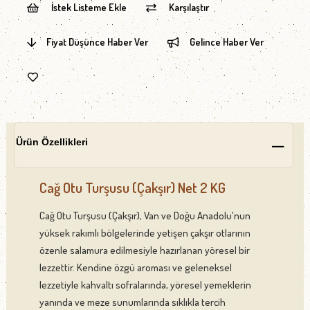
İstek Listeme Ekle
Karşılaştır
Fiyat Düşünce Haber Ver
Gelince Haber Ver
Ürün Özellikleri
Cağ Otu Turşusu (Çakşır) Net 2 KG
Cağ Otu Turşusu (Çakşır), Van ve Doğu Anadolu'nun
yüksek rakımlı bölgelerinde yetişen çakşır otlarının
özenle salamura edilmesiyle hazırlanan yöresel bir
lezzettir. Kendine özgü aroması ve geleneksel
lezzetiyle kahvaltı sofralarında, yöresel yemeklerin
yanında ve meze sunumlarında sıklıkla tercih