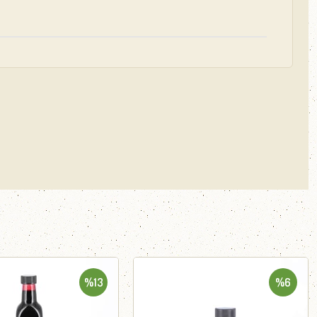
%13
%6