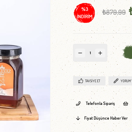
%
3
₺879,99
İNDIRIM
TAVSIYE ET
YORUM 
Telefonla Sipariş
Fiyat Düşünce Haber Ver