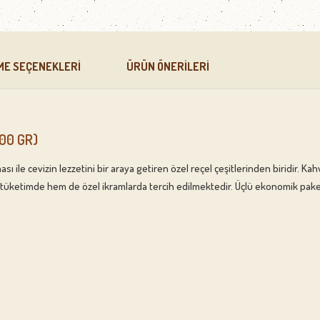
ME SEÇENEKLERI
ÜRÜN ÖNERILERI
500 GR)
ile cevizin lezzetini bir araya getiren özel reçel çeşitlerinden biridir. Kahv
ketimde hem de özel ikramlarda tercih edilmektedir. Üçlü ekonomik paket a