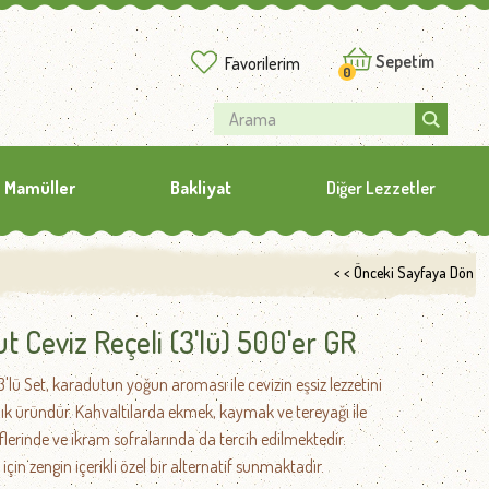
Sepetim
Favorilerim
0
 Mamüller
Bakliyat
Diğer Lezzetler
< < Önceki Sayfaya Dön
t Ceviz Reçeli (3'lü) 500'er GR
'lü Set, karadutun yoğun aroması ile cevizin eşsiz lezzetini
tılık üründür. Kahvaltılarda ekmek, kaymak ve tereyağı ile
tariflerinde ve ikram sofralarında da tercih edilmektedir.
 için zengin içerikli özel bir alternatif sunmaktadır.