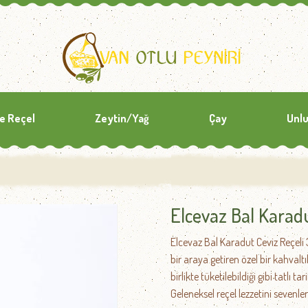
ve Reçel
Zeytin/Yağ
Çay
Unlu
Elcevaz Bal Karadu
Elcevaz Bal Karadut Ceviz Reçeli 3
bir araya getiren özel bir kahval
birlikte tüketilebildiği gibi tatlı 
Geleneksel reçel lezzetini sevenler