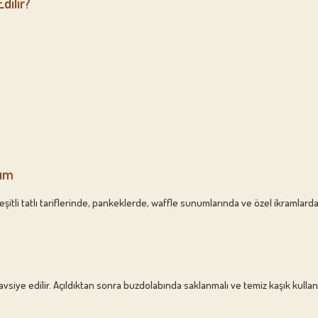
dilir?
nım
çeşitli tatlı tariflerinde, pankeklerde, waffle sunumlarında ve özel ikramlar
iye edilir. Açıldıktan sonra buzdolabında saklanmalı ve temiz kaşık kullanıl