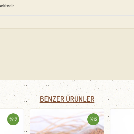
ektedir.
BENZER ÜRÜNLER
%17
%13