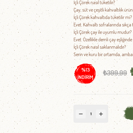
İçli Çörek nasıl tüketilir?
Çay, süt ve çeşitli kahvaltılık ürün
İçli Çörek kahvaltıda tüketilir mi?
Evet. Kahvaltı sofralarında sıkça
İçli Çörek çay ile uyumlu mudur?
Evet. Özellikle demli çay eşliğinde
İçli Çörek nasıl saklanmalıdır?
Serin ve kuru bir ortamda, ambal
%
13
₺399,99
İNDIRIM