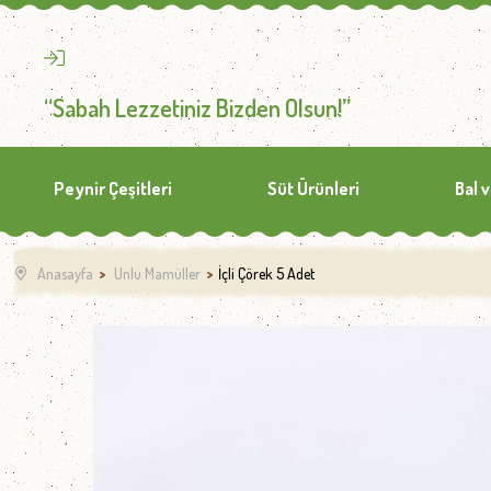
“Sabah Lezzetiniz Bizden Olsun!”
Peynir Çeşitleri
Süt Ürünleri
Bal 
Anasayfa
Unlu Mamüller
İçli Çörek 5 Adet