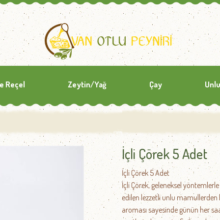
ve Reçel
Zeytin/Yağ
Çay
Unlu
İçli Çörek 5 Adet
İçli Çörek 5 Adet
İçli Çörek, geleneksel yöntemlerl
edilen lezzetli unlu mamullerden
aroması sayesinde günün her saati