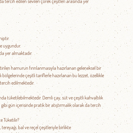
a tercih edilen sevilen çörek çeşitleri arasında yer
ptir.
ne uygundur.
da yer almaktadır.
eştirilen hamurun fırınlanmasıyla hazırlanan geleneksel bir
bölgelerinde çeşitli tariflerle hazırlanan bu lezzet, özellikle
 tercih edilmektedir.
nda tüketilebilmektedir. Demli çay, süt ve çeşitli kahvaltılık
ği gibi gün içerisinde pratik bir atıştırmalık olarak da tercih
te Tüketilir?
, tereyağı, bal ve reçel çeşitleriyle birlikte