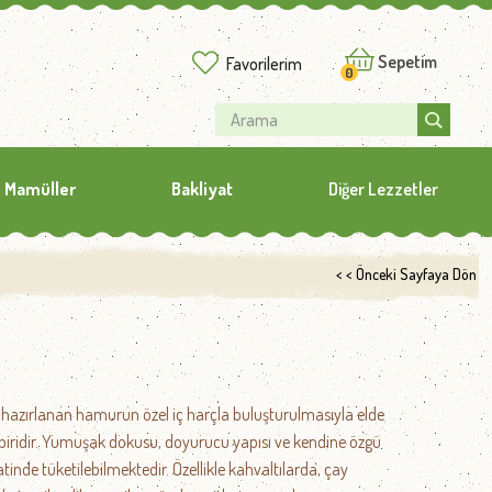
Sepetim
Favorilerim
0
 Mamüller
Bakliyat
Diğer Lezzetler
< < Önceki Sayfaya Dön
e hazırlanan hamurun özel iç harçla buluşturulmasıyla elde
 biridir. Yumuşak dokusu, doyurucu yapısı ve kendine özgü
nde tüketilebilmektedir. Özellikle kahvaltılarda, çay