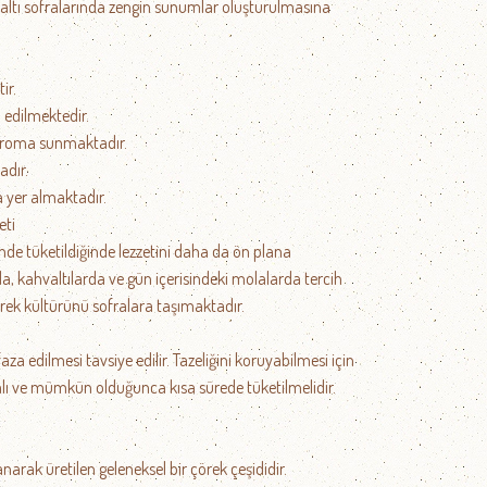
hvaltı sofralarında zengin sunumlar oluşturulmasına
ir.
 edilmektedir.
r aroma sunmaktadır.
adır.
da yer almaktadır.
eti
iğinde tüketildiğinde lezzetini daha da ön plana
da, kahvaltılarda ve gün içerisindeki molalarda tercih
örek kültürünü sofralara taşımaktadır.
a edilmesi tavsiye edilir. Tazeliğini koruyabilmesi için
lı ve mümkün olduğunca kısa sürede tüketilmelidir.
anarak üretilen geleneksel bir çörek çeşididir.