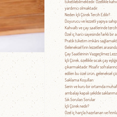
tüketilebilmektedir. Özellikle ka
yardımcı olmaktadır.
Neden İçli Çörek Tercih Edilir?
Doyurucu ve lezzetli yapıya sahipt
Kahvaltı ve çay saatlerinde tercih
Özel iç harcı sayesinde farklı bi
Pratik tüketim imkânı sağlamakt
Geleneksel fırın lezzetleri arasın
Çay Saatlerinin Vazgeçilmez Lezz
İçli Çörek, özellikle sıcak çay eşl
çıkarmaktadır. Misafir sofraların
edilen bu özel ürün, geleneksel ç
Saklama Koşulları
Serin ve kuru bir ortamda muhafaz
ambalajı kapalı şekilde saklanma
Sık Sorulan Sorular
İçli Çörek nedir?
Özel iç harçla hazırlanan ve fırınl