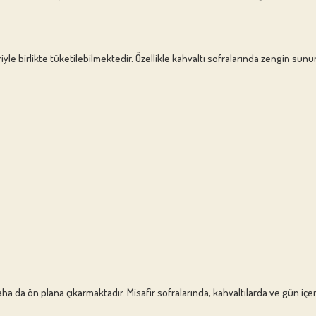
itleriyle birlikte tüketilebilmektedir. Özellikle kahvaltı sofralarında zengin s
i daha da ön plana çıkarmaktadır. Misafir sofralarında, kahvaltılarda ve gün i