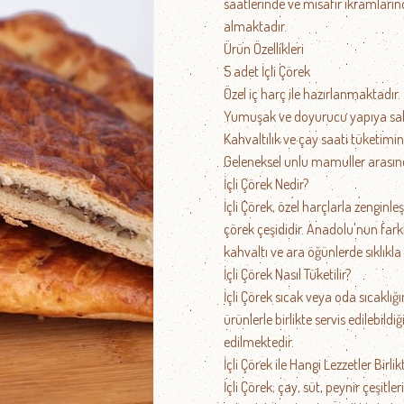
saatlerinde ve misafir ikramlarınd
almaktadır.
Ürün Özellikleri
5 adet İçli Çörek
Özel iç harç ile hazırlanmaktadır.
Yumuşak ve doyurucu yapıya sahi
Kahvaltılık ve çay saati tüketimi
Geleneksel unlu mamuller arasın
İçli Çörek Nedir?
İçli Çörek, özel harçlarla zenginl
çörek çeşididir. Anadolu'nun farklı 
kahvaltı ve ara öğünlerde sıklıkla
İçli Çörek Nasıl Tüketilir?
İçli Çörek sıcak veya oda sıcaklığı
ürünlerle birlikte servis edilebildi
edilmektedir.
İçli Çörek ile Hangi Lezzetler Birlik
İçli Çörek; çay, süt, peynir çeşitleri