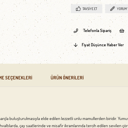
TAVSIYE ET
YORUM 
Telefonla Sipariş
Fiyat Düşünce Haber Ver
ME SEÇENEKLERI
ÜRÜN ÖNERILERI
harçla buluşturulmasıyla elde edilen lezzetli unlu mamullerden biridir. Y
altılarda, çay saatlerinde ve misafir ikramlarında tercih edilen sevilen çöre