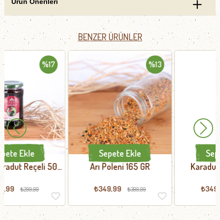
Ürün Önerileri
BENZER ÜRÜNLER
%13
%13
Sepete Ekle
Sepete Ekle
Arı Poleni 165 GR
Karadut Özü 700 GR
₺349,99
₺349,99
₺399,99
₺399,99