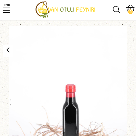
MENU
0
‹
›