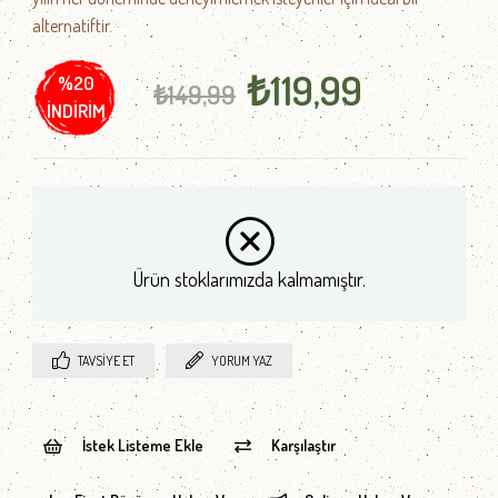
alternatiftir.
₺119,99
%
20
₺149,99
İNDIRIM
Ürün stoklarımızda kalmamıştır.
TAVSIYE ET
YORUM YAZ
İstek Listeme Ekle
Karşılaştır