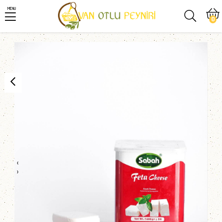
MENU
0
‹
›