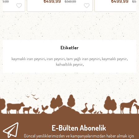
₺499,99
₺499,99
₺549,99
₺549,99
Etiketler
,
,
,
,
kaymaklı iran peyniri
iran peyniri
tam yağlı iran peyniri
kaymaklı peynir
,
kahvaltılık peynir
E-Bülten Abonelik
Güncel yeniliklerimizden ve kampanyalarımızdan haber almak için