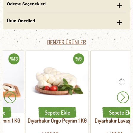
Ödeme Seçenekleri
Ürün Önerileri
BENZER ÜRÜNLER
%9
%9
Sepete Ekle
Sepete Ekle
Diyarbakır Örgü Peyniri 1 KG
Diyarbakır Lavaş Peyniri 1
KG