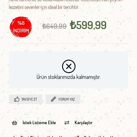
lezzetini sevenler için ideal bir tercihtir.
₺599,99
%
8
₺649,99
İNDIRIM
Ürün stoklarımızda kalmamıştır.
TAVSIYE ET
YORUM YAZ
İstek Listeme Ekle
Karşılaştır