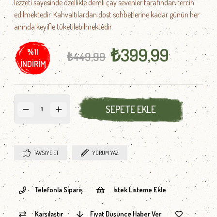
lezzeti sayesinde özellikle demli çay sevenler tarafından tercih
edilmektedir. Kahvaltılardan dost sohbetlerine kadar günün her
anında keyifle tüketilebilmektedir.
₺399,99
%
11
₺449,99
İNDIRIM
TAVSIYE ET
YORUM YAZ
Telefonla Sipariş
İstek Listeme Ekle
Karşılaştır
Fiyat Düşünce Haber Ver