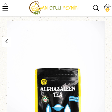
MENU
0
‹
›