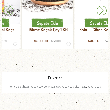
Sepete Ekle
Sepete Ekle
Dökme Kaçak Çay 1 KG
Kokulu Cihan Kaçak Çay
400 GR
₺599,99
₺399,99
₺649,00
₺449,99
Etiketler
,
,
,
,
,
kokulu do ghazal kaçak çay
do ghazal çay
kaçak çay
siyah çay
kokulu çay