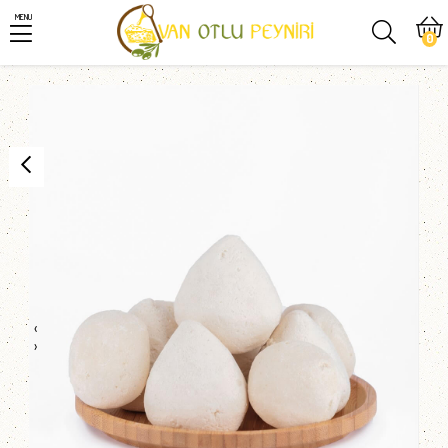
MENU
0
‹
›