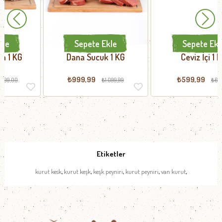
Sepete Ekle
Sepete Ekle
Dana Sucuk 1 KG
Ceviz İçi 1 KG
₺999,99
₺599,99
₺1.099,99
₺649,99
Etiketler
,
,
,
,
,
kurut kesk
kurut keşk
keşk peyniri
kurut peyniri
van kurut