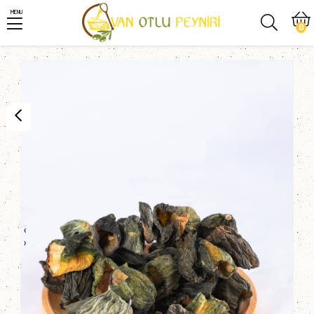
MENU
0
‹
›