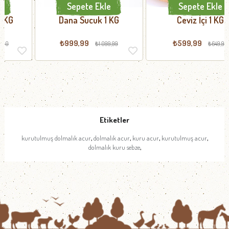
Sepete Ekle
Sepete Ekle
Dana Sucuk 1 KG
Ceviz İçi 1 KG
₺999,99
₺599,99
₺1.099,99
₺649,99
Etiketler
,
,
,
,
kurutulmuş dolmalık acur
dolmalık acur
kuru acur
kurutulmuş acur
,
dolmalık kuru sebze