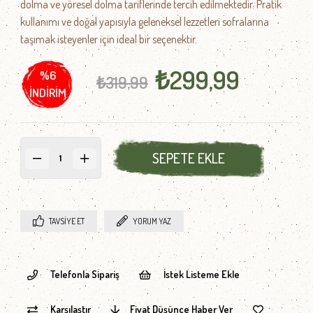
dolma ve yöresel dolma tariflerinde tercih edilmektedir. Pratik
kullanımı ve doğal yapısıyla geleneksel lezzetleri sofralarına
taşımak isteyenler için ideal bir seçenektir.
₺299,99
%
6
₺319,99
İNDIRIM
TAVSIYE ET
YORUM YAZ
Telefonla Sipariş
İstek Listeme Ekle
Karşılaştır
Fiyat Düşünce Haber Ver