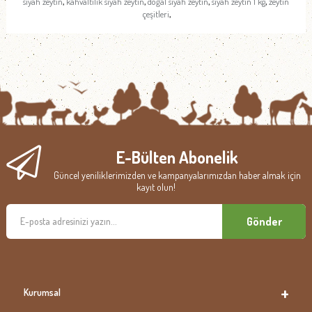
,
,
,
,
siyah zeytin
kahvaltılık siyah zeytin
doğal siyah zeytin
siyah zeytin 1 kg
zeytin
,
çeşitleri
E-Bülten Abonelik
Güncel yeniliklerimizden ve kampanyalarımızdan haber almak için
kayıt olun!
Gönder
Kurumsal