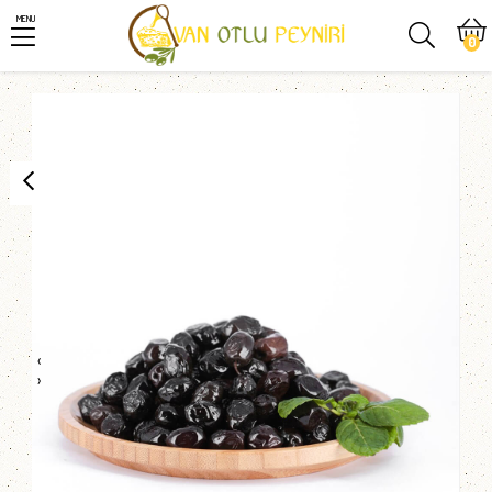
MENU
0
‹
›