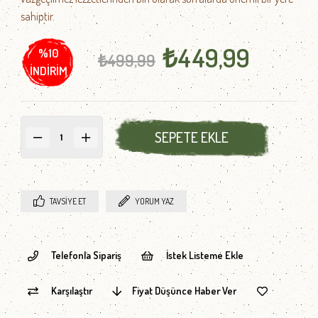
sahiptir.
₺449,99
%
10
₺499,99
İNDIRIM
TAVSIYE ET
YORUM YAZ
Telefonla Sipariş
İstek Listeme Ekle
Karşılaştır
Fiyat Düşünce Haber Ver