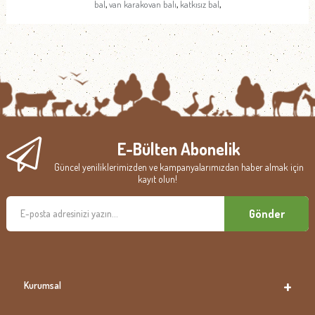
,
,
,
bal
van karakovan balı
katkısız bal
E-Bülten Abonelik
Güncel yeniliklerimizden ve kampanyalarımızdan haber almak için
kayıt olun!
Gönder
Kurumsal