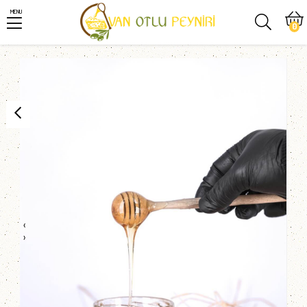
MENU
0
‹
›