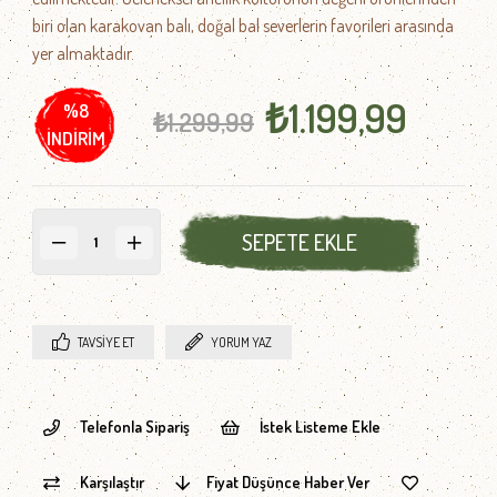
biri olan karakovan balı, doğal bal severlerin favorileri arasında
yer almaktadır.
₺1.199,99
%
8
₺1.299,99
İNDIRIM
TAVSIYE ET
YORUM YAZ
Telefonla Sipariş
İstek Listeme Ekle
Karşılaştır
Fiyat Düşünce Haber Ver