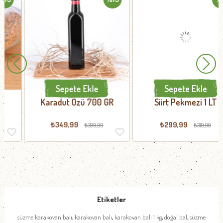
Sepete Ekle
Sepete Ekle
Karadut Özü 700 GR
Siirt Pekmezi 1 LT
₺349,99
₺299,99
₺399,99
₺319,99
Etiketler
,
,
,
,
süzme karakovan balı
karakovan balı
karakovan balı 1 kg
doğal bal
süzme