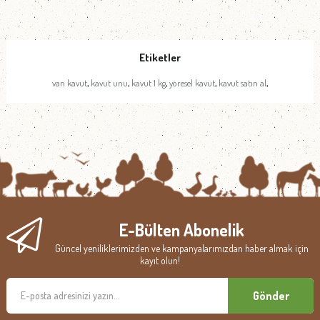
Etiketler
,
,
,
,
,
van kavut
kavut unu
kavut 1 kg
yöresel kavut
kavut satın al
E-Bülten Abonelik
Güncel yeniliklerimizden ve kampanyalarımızdan haber almak için
kayıt olun!
Gönder