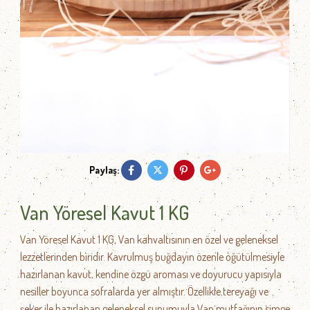
Paylaş:
Van Yöresel Kavut 1 KG
Van Yöresel Kavut 1 KG, Van kahvaltısının en özel ve geleneksel
lezzetlerinden biridir. Kavrulmuş buğdayın özenle öğütülmesiyle
hazırlanan kavut, kendine özgü aroması ve doyurucu yapısıyla
nesiller boyunca sofralarda yer almıştır. Özellikle tereyağı ve
şeker ile hazırlanan geleneksel sunumuyla Van mutfağının simge