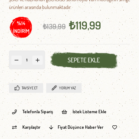
ürünleri arasında bulunmaktadır.
₺119,99
%
14
₺139,99
İNDIRIM
TAVSIYE ET
YORUM YAZ
Telefonla Sipariş
İstek Listeme Ekle
Karşılaştır
Fiyat Düşünce Haber Ver