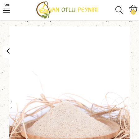
MENU
0
‹
›