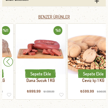
BENZER ÜRÜNLER
%9
%8
Sepete Ekle
Sepete Ekle
Dana Sucuk 1 KG
Ceviz İçi 1 KG
₺999,99
₺599,99
₺1.099,99
₺649,99