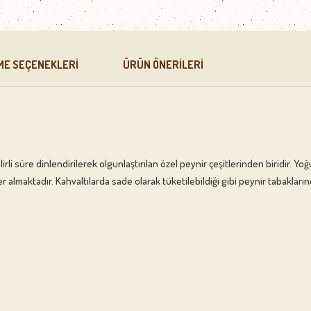
ME SEÇENEKLERI
ÜRÜN ÖNERILERI
li süre dinlendirilerek olgunlaştırılan özel peynir çeşitlerinden biridir. Y
almaktadır. Kahvaltılarda sade olarak tüketilebildiği gibi peynir tabaklarında