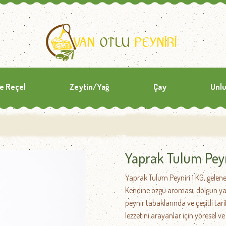
ve Reçel
Zeytin/Yağ
Çay
Unlu
Yaprak Tulum Peyn
Yaprak Tulum Peyniri 1 KG, gelenek
Kendine özgü aroması, dolgun yapı
peynir tabaklarında ve çeşitli tari
lezzetini arayanlar için yöresel ve