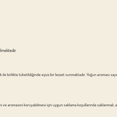
ilmektedir.
ek ile birlikte tüketildiğinde eşsiz bir lezzet sunmaktadır. Yoğun aroması sa
ni ve aromasını koruyabilmesi için uygun saklama koşullarında saklanmalı,