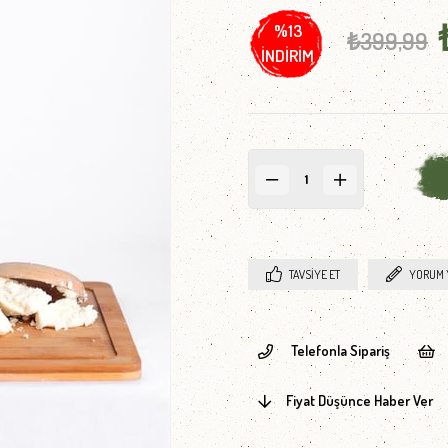
%
13
₺399,99
İNDIRIM
TAVSIYE ET
YORUM 
Telefonla Sipariş
Fiyat Düşünce Haber Ver