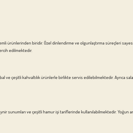
mli ürünlerinden biridir. Özel dinlendirme ve olgunlaştırma süreçleri say
ercih edilmektedir.
al ve çeşitli kahvaltılık ürünlerle birlikte servis edilebilmektedir. Ayrıca sal
 peynir sunumları ve çeşitli hamur işi tariflerinde kullanılabilmektedir. Yoğ