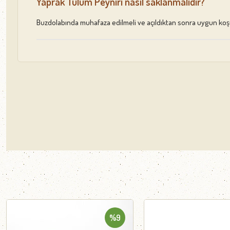
Yaprak Tulum Peyniri nasıl saklanmalıdır?
Buzdolabında muhafaza edilmeli ve açıldıktan sonra uygun koşu
%9