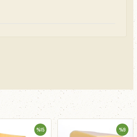
%15
%9