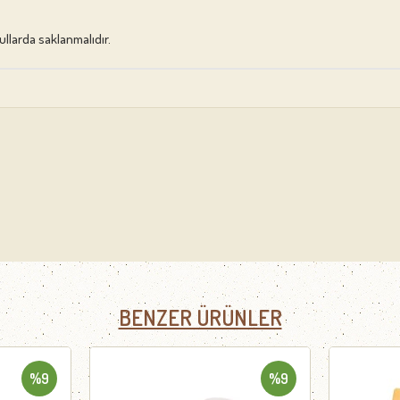
llarda saklanmalıdır.
BENZER ÜRÜNLER
%9
%9