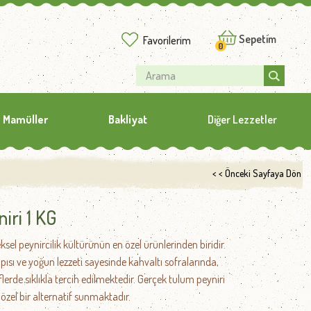
Sepetim
Favorilerim
0
 Mamüller
Bakliyat
Diğer Lezzetler
< < Önceki Sayfaya Dön
iri 1 KG
sel peynircilik kültürünün en özel ürünlerinden biridir.
sı ve yoğun lezzeti sayesinde kahvaltı sofralarında,
flerde sıklıkla tercih edilmektedir. Gerçek tulum peyniri
 özel bir alternatif sunmaktadır.