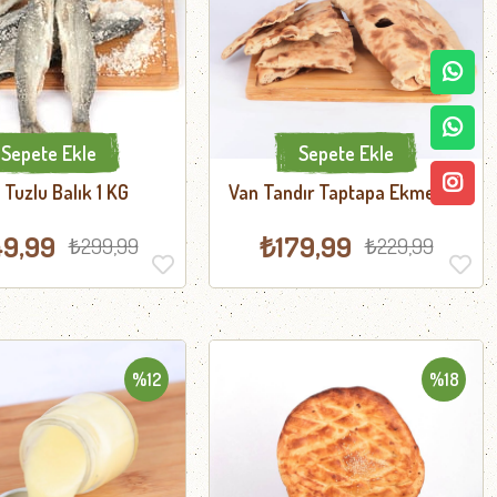
Sepete Ekle
Sepete Ekle
 Tuzlu Balık 1 KG
Van Tandır Taptapa Ekmeği 5
Adet
49,99
₺179,99
₺299,99
₺229,99
%12
%18