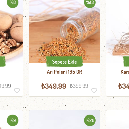
%8
%13
Sepete Ekle
G
Arı Poleni 165 GR
Kar
₺349,99
₺34
49,99
₺399,99
%9
%20