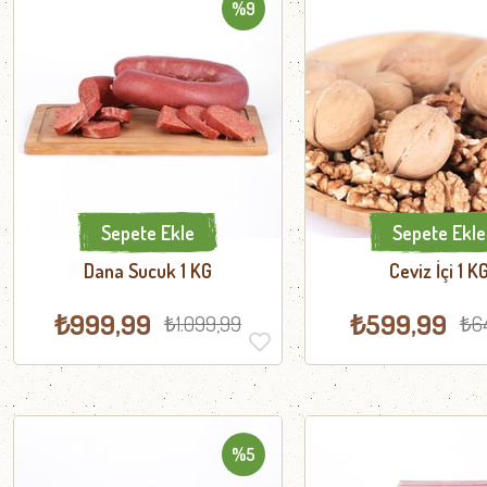
%9
Sepete Ekle
Sepete Ekle
Dana Sucuk 1 KG
Ceviz İçi 1 K
₺999,99
₺599,99
₺1.099,99
₺6
%5