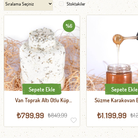
Stoktakiler
%6
Sepete Ekle
Sepete Ekle
Van Toprak Altı Otlu Küp
Süzme Karakovan Ba
Peyniri 1 KG
₺799,99
₺1.199,99
₺849,99
₺1.