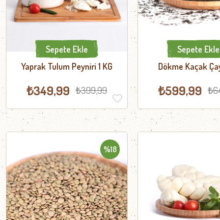
Sepete Ekle
Sepete Ekle
Yaprak Tulum Peyniri 1 KG
Dökme Kaçak Çay
₺349,99
₺599,99
₺399,99
₺6
%18