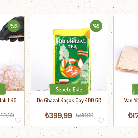
%8
%5
Sepete Ekle
lı 1 KG
Do Ghazal Kaçak Çay 400 GR
Van Yö
E
₺399,99
₺1
299,99
₺419,99