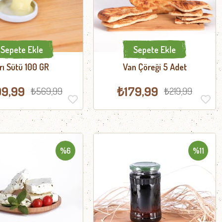
Sepete Ekle
Sepete Ekle
rı Sütü 100 GR
Van Çöreği 5 Adet
9,99
₺179,99
₺569,99
₺219,99
%6
%11