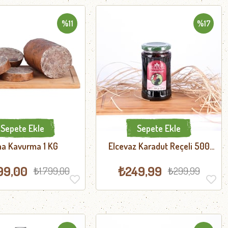
%11
%17
Sepete Ekle
Sepete Ekle
a Kavurma 1 KG
Elcevaz Karadut Reçeli 500
GR
99,00
₺249,99
₺1.799,00
₺299,99