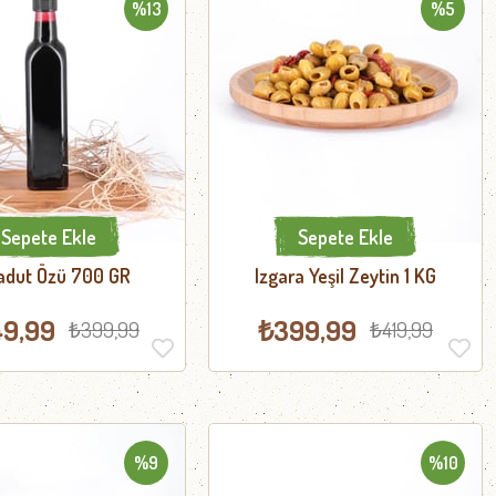
%13
%5
Sepete Ekle
Sepete Ekle
adut Özü 700 GR
Izgara Yeşil Zeytin 1 KG
9,99
₺399,99
₺399,99
₺419,99
%9
%10