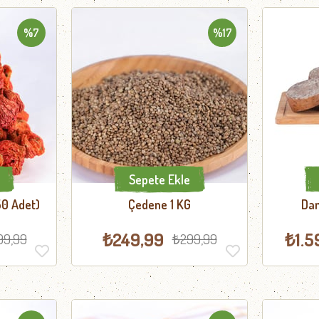
%7
%17
Sepete Ekle
50 Adet)
Çedene 1 KG
Dan
₺249,99
₺1.5
99,99
₺299,99