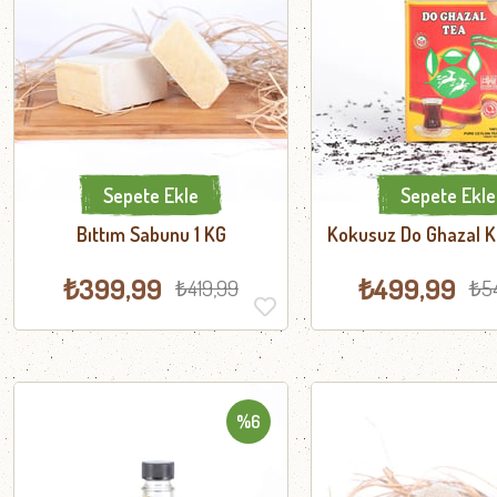
Sepete Ekle
Sepete Ekle
Bıttım Sabunu 1 KG
Kokusuz Do Ghazal 
500 GR
₺399,99
₺499,99
₺419,99
₺5
%6