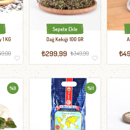
Sepete Ekle
 1 KG
Dağ Kekiği 100 GR
A
₺299,99
₺49
49,00
₺349,99
%9
%11