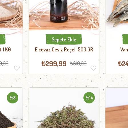
Sepete Ekle
t 1 KG
Elcevaz Ceviz Reçeli 500 GR
Van
₺299,99
₺2
9,99
₺319,99
%8
%14