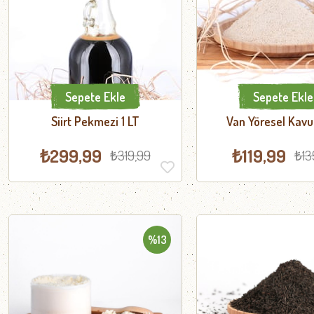
Sepete Ekle
Sepete Ekle
Siirt Pekmezi 1 LT
Van Yöresel Kavu
₺299,99
₺119,99
₺319,99
₺13
%13