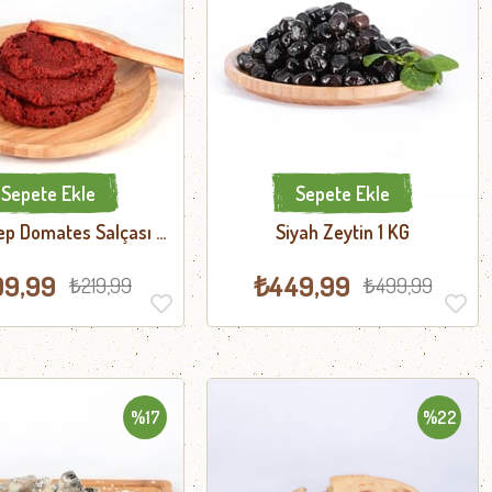
Sepete Ekle
Sepete Ekle
ep Domates Salçası 1
Siyah Zeytin 1 KG
KG
99,99
₺449,99
₺219,99
₺499,99
%17
%22