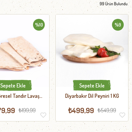
99 Ürün
%10
%9
Sepete Ekle
Sepete Ekle
resel Tandır Lavaş
Diyarbakır Dil Peyniri 1 KG
kmeği 10 Adet
79,99
₺499,99
₺199,99
₺549,99