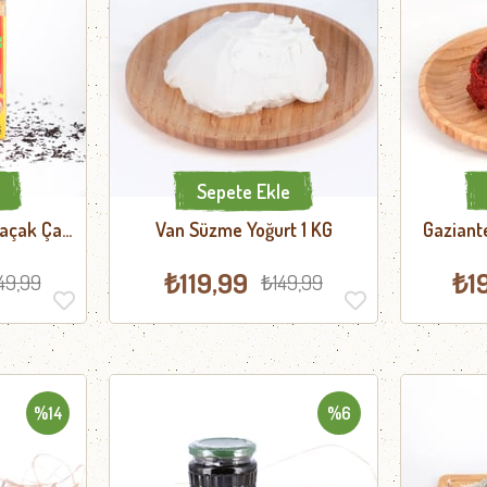
Sepete Ekle
Kaçak Çay
Van Süzme Yoğurt 1 KG
Gaziant
₺119,99
₺1
49,99
₺149,99
%14
%6